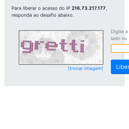
Para liberar o acesso
do IP
216.73.217.177
,
responda ao desafio abaixo.
Digite 
lado no
[trocar imagem]