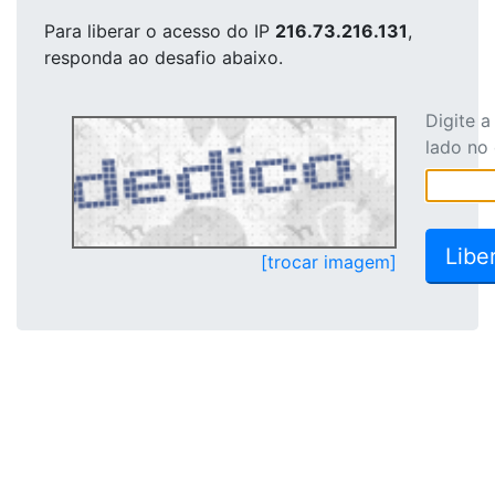
Para liberar o acesso
do IP
216.73.216.131
,
responda ao desafio abaixo.
Digite 
lado no
[trocar imagem]