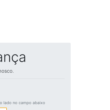
ança
nosco.
ao lado no campo abaixo