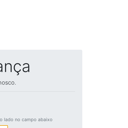
ança
nosco.
ao lado no campo abaixo