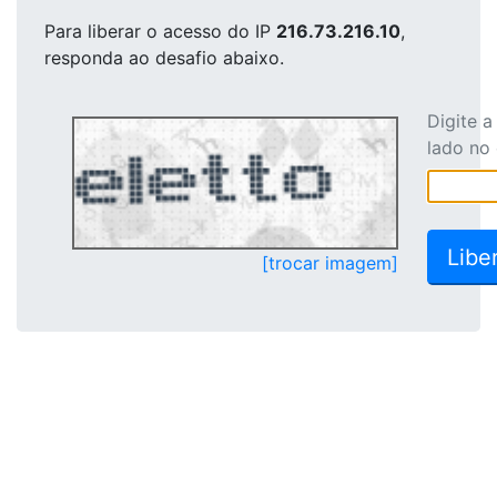
Para liberar o acesso
do IP
216.73.216.10
,
responda ao desafio abaixo.
Digite 
lado no
[trocar imagem]