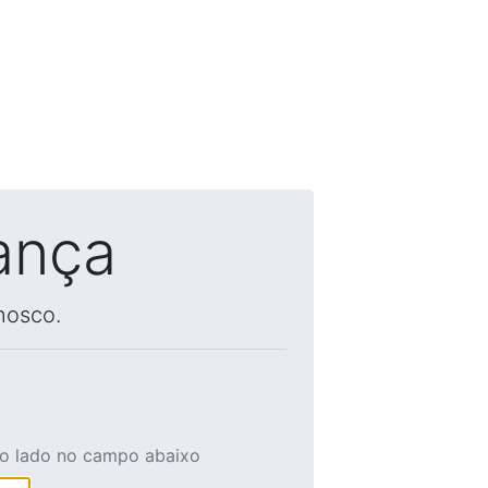
ança
nosco.
ao lado no campo abaixo