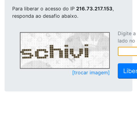
Para liberar o acesso
do IP
216.73.217.153
,
responda ao desafio abaixo.
Digite 
lado no
[trocar imagem]