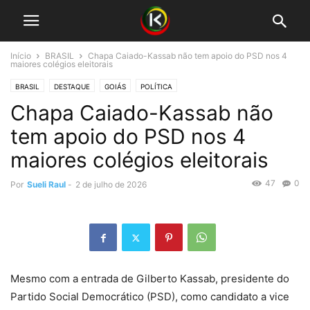
Início
BRASIL
Chapa Caiado-Kassab não tem apoio do PSD nos 4
maiores colégios eleitorais
BRASIL
DESTAQUE
GOIÁS
POLÍTICA
Chapa Caiado-Kassab não
tem apoio do PSD nos 4
maiores colégios eleitorais
47
0
Por
Sueli Raul
-
2 de julho de 2026
Mesmo com a entrada de Gilberto Kassab, presidente do
Partido Social Democrático (PSD), como candidato a vice