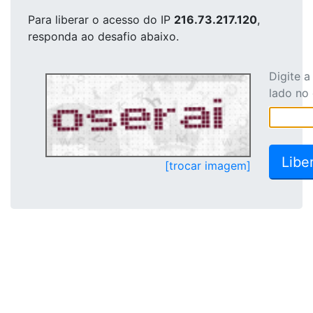
Para liberar o acesso
do IP
216.73.217.120
,
responda ao desafio abaixo.
Digite 
lado no
[trocar imagem]