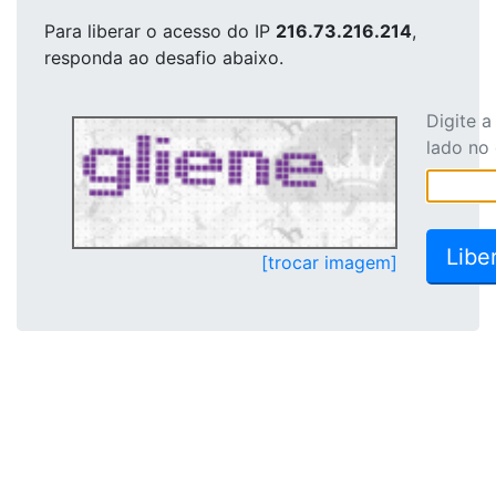
Para liberar o acesso
do IP
216.73.216.214
,
responda ao desafio abaixo.
Digite 
lado no
[trocar imagem]